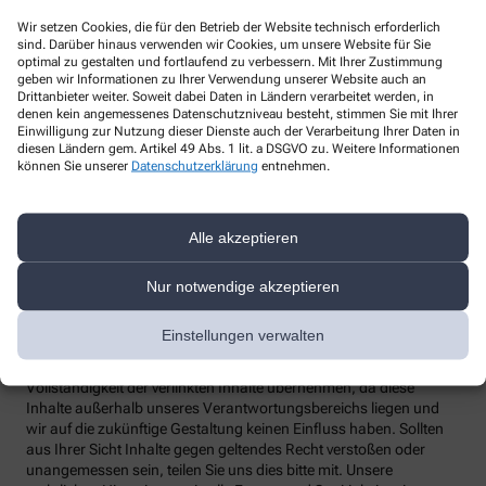
Wir setzen Cookies, die für den Betrieb der Website technisch erforderlich
Telefon
:
sind. Darüber hinaus verwenden wir Cookies, um unsere Website für Sie
Fax
:
optimal zu gestalten und fortlaufend zu verbessern. Mit Ihrer Zustimmung
geben wir Informationen zu Ihrer Verwendung unserer Website auch an
Email
:
Drittanbieter weiter. Soweit dabei Daten in Ländern verarbeitet werden, in
Website
:
denen kein angemessenes Datenschutzniveau besteht, stimmen Sie mit Ihrer
Einwilligung zur Nutzung dieser Dienste auch der Verarbeitung Ihrer Daten in
Weitere Hinweise
diesen Ländern gem. Artikel 49 Abs. 1 lit. a DSGVO zu. Weitere Informationen
können Sie unserer
Datenschutzerklärung
entnehmen.
Streitschlichtung
Wir sind weder verpflichtet noch bereit, an einem
Streitbeilegungsverfahren vor einer Verbraucherschlichtungsstelle
Alle akzeptieren
teilzunehmen.
Haftung
Nur notwendige akzeptieren
Wir sind für unsere Inhalte verantwortlich. Alle Inhalte werden mit
der gebotenen Sorgfalt und nach bestem Wissen erstellt. Soweit
Einstellungen verwalten
wir mittels Links auf Internetseiten Dritter verweisen, können wir
keine Gewähr für die fortwährende Aktualität, Richtigkeit und
Vollständigkeit der verlinkten Inhalte übernehmen, da diese
Inhalte außerhalb unseres Verantwortungsbereichs liegen und
wir auf die zukünftige Gestaltung keinen Einfluss haben. Sollten
aus Ihrer Sicht Inhalte gegen geltendes Recht verstoßen oder
unangemessen sein, teilen Sie uns dies bitte mit. Unsere