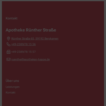
Kontakt
Apotheke Rünther Straße
Rünther Straße 65
,
59192
Bergkamen
+49-2389/78 15 56
+49-2389/78 15 57
ruenthe@apotheken-happe.de
Über uns
Leistungen
Kontakt