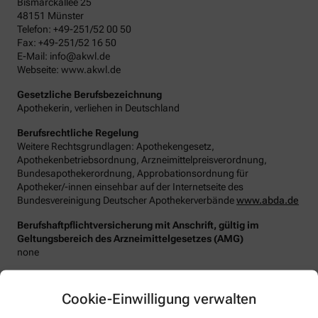
Bismarckallee 25
48151 Münster
Telefon: +49-251/52 00 50
Fax: +49-251/52 16 50
E-Mail: info@akwl.de
Webseite: www.akwl.de
Gesetzliche Berufsbezeichnung
Apothekerin, verliehen in Deutschland
Berufsrechtliche Regelung
Weitere Rechtsgrundlagen: Apothekengesetz,
Apothekenbetriebsordnung, Arzneimittelpreisverordnung,
Bundesapothekerordnung, Approbationsordnung für
Apotheker/-innen einsehbar auf der Internetseite des
Bundesvereinigung Deutscher Apothekerverbände
www.abda.de
Berufshaftpflichtversicherung mit Anschrift, gültig im
Geltungsbereich des Arzneimittelgesetzes (AMG)
none
Datenschutzbeauftragter
:
Den/Die betriebliche/-n Datenschutzbeauftragte/-n unserer
Cookie-Einwilligung verwalten
Apotheke können Sie hier erreichen: